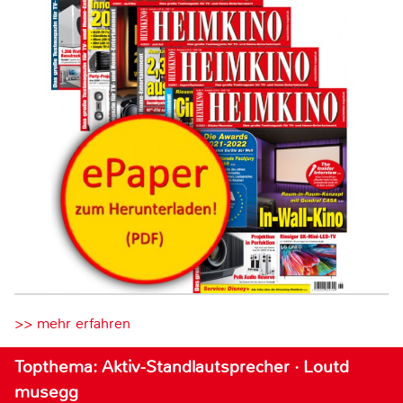
>> mehr erfahren
Topthema: Aktiv-Standlautsprecher · Loutd
musegg