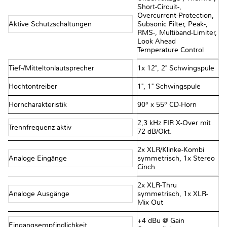
Short-Circuit-,
Overcurrent-Protection,
Aktive Schutzschaltungen
Subsonic Filter, Peak-,
RMS-, Multiband-Limiter,
Look Ahead
Temperature Control
Tief-/Mitteltonlautsprecher
1x 12", 2" Schwingspule
Hochtontreiber
1", 1" Schwingspule
Horncharakteristik
90° x 55° CD-Horn
2,3 kHz FIR X-Over mit
Trennfrequenz aktiv
72 dB/Okt.
2x XLR/Klinke-Kombi
Analoge Eingänge
symmetrisch, 1x Stereo
Cinch
2x XLR-Thru
Analoge Ausgänge
symmetrisch, 1x XLR-
Mix Out
+4 dBu @ Gain
Eingangsempfindlichkeit