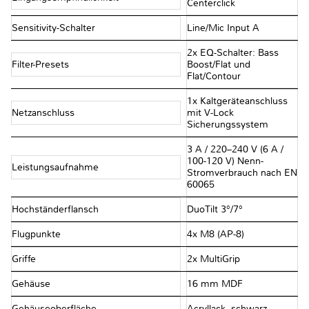
Centerclick
Sensitivity-Schalter
Line/Mic Input A
2x EQ-Schalter: Bass
Filter-Presets
Boost/Flat und
Flat/Contour
1x Kaltgeräteanschluss
Netzanschluss
mit V-Lock
Sicherungssystem
3 A / 220–240 V (6 A /
100-120 V) Nenn-
Leistungsaufnahme
Stromverbrauch nach EN
60065
Hochständerflansch
DuoTilt 3°/7°
Flugpunkte
4x M8 (AP-8)
Griffe
2x MultiGrip
Gehäuse
16 mm MDF
Gehäuseoberfläche
Acryllack, schwarz