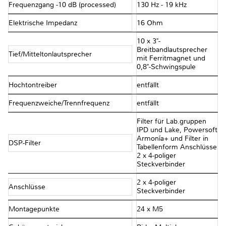
Frequenzgang -10 dB (processed)
130 Hz - 19 kHz
Elektrische Impedanz
16 Ohm
10 x 3"-
Breitbandlautsprecher
Tief/Mitteltonlautsprecher
mit Ferritmagnet und
0,8"-Schwingspule
Hochtontreiber
entfällt
Frequenzweiche/Trennfrequenz
entfällt
Filter für Lab.gruppen
IPD und Lake, Powersoft
Armonía+ und Filter in
DSP-Filter
Tabellenform Anschlüsse
2 x 4-poliger
Steckverbinder
2 x 4-poliger
Anschlüsse
Steckverbinder
Montagepunkte
24 x M5