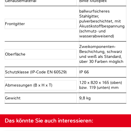
Gehäusematerial
Birke Multiplex
ballwurfsicheres
Stahlgitter,
pulverbeschichtet, mit
Frontgitter
Akustikstoffbespannung
(schmutz- und
wasserabweisend)
Zweikomponenten-
Beschichtung, schwarz
Oberfläche
und weiß als Standard,
über 30 Farben möglich
Schutzklasse (IP-Code EN 60529)
IP 66
120 x 820 x 165 (oben)
Abmessungen (B x H x T)
bzw. 119 (unten) mm
Gewicht
9,8 kg
Das könnte Sie auch interessieren: