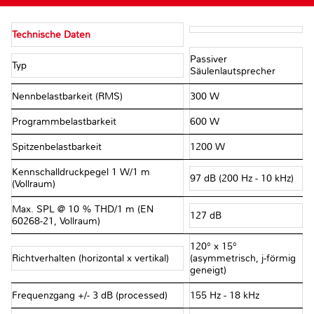
Technische Daten
Passiver
Typ
Säulenlautsprecher
Nennbelastbarkeit (RMS)
300 W
Programmbelastbarkeit
600 W
Spitzenbelastbarkeit
1200 W
Kennschalldruckpegel 1 W/1 m
97 dB (200 Hz - 10 kHz)
(Vollraum)
Max. SPL @ 10 % THD/1 m (EN
127 dB
60268-21, Vollraum)
120° x 15°
Richtverhalten (horizontal x vertikal)
(asymmetrisch, j-förmig
geneigt)
Frequenzgang +/- 3 dB (processed)
155 Hz - 18 kHz