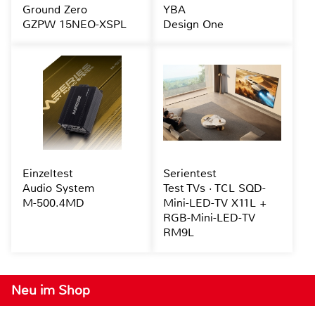
Ground Zero
YBA
GZPW 15NEO-XSPL
Design One
Einzeltest
Serientest
Audio System
Test TVs · TCL SQD-
M-500.4MD
Mini-LED-TV X11L +
RGB-Mini-LED-TV
RM9L
Neu im Shop