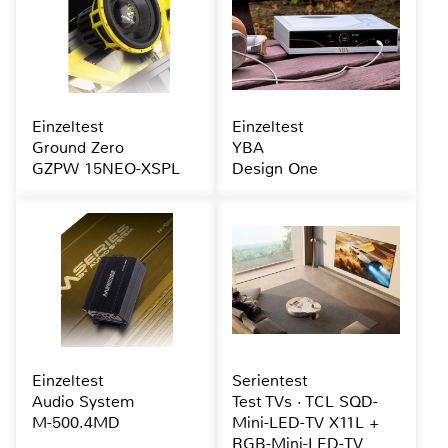
Einzeltest
Einzeltest
Ground Zero
YBA
GZPW 15NEO-XSPL
Design One
Einzeltest
Serientest
Audio System
Test TVs · TCL SQD-
M-500.4MD
Mini-LED-TV X11L +
RGB-Mini-LED-TV