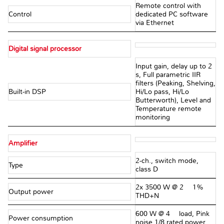
Remote control with
Control
dedicated PC software
via Ethernet
Digital signal processor
Input gain, delay up to 2
s, Full parametric IIR
filters (Peaking, Shelving,
Built-in DSP
Hi/Lo pass, Hi/Lo
Butterworth), Level and
Temperature remote
monitoring
Amplifier
2-ch., switch mode,
Type
class D
2x 3500 W @ 2 Ω 1%
Output power
THD+N
600 W @ 4 Ω load, Pink
Power consumption
noise 1/8 rated power