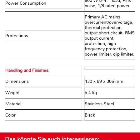
600 W @ 4 Ω load, Pink
Power Consumption
noise, 1/8 rated power
Primary AC mains
overcurrent/overvoltage,
thermal protection,
output short circuit, RMS
Protections
output current
protection, high
frequency protection,
power limiter, clip limiter.
Handling and Finishes
Dimensions
430 x 89 x 305 mm
Weight
5.4 kg
Material
Stainless Steel
Color
Black
Das könnte Sie auch interessieren: