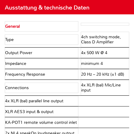
Ausstattung & technische Daten
General
4ch switching mode,
Type
Class D Amplifier
Output Power
4x 500 W @ 4 Ω
Impedance
minimum 4 Ω
Frequency Response
20 Hz – 20 kHz (±1 dB)
4x XLR (bal) Mic/Line
Connections
input
4x XLR (bal) parallel line output
XLR AES3 input & output
KA-POT1 remote volume control inlet
2x NL4 speakOn loudspeaker output