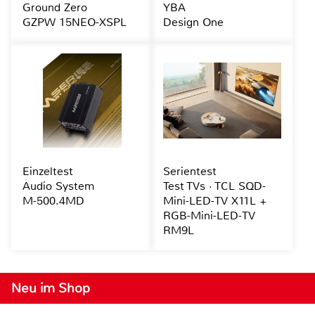
Ground Zero
YBA
GZPW 15NEO-XSPL
Design One
Einzeltest
Serientest
Audio System
Test TVs · TCL SQD-
M-500.4MD
Mini-LED-TV X11L +
RGB-Mini-LED-TV
RM9L
Neu im Shop