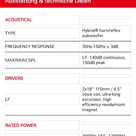
Ausstattung & technische Daten
ACOUSTICAL
Hybrid® horn/reflex
TYPE
subwoofer
FREQUENCY RESPONSE
35Hz-150Hz ± 3dB
LF: 140dB continuous,
MAXIMUM SPL
150dB peak
DRIVERS
2x18” 115mm / 4.5”
voice coil, ultra-long
LF
excursion, high
efficiency neodymium
magnet
RATED POWER