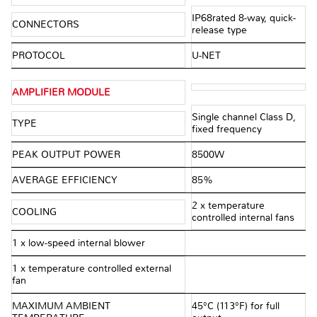
IP68rated 8-way, quick-
CONNECTORS
release type
PROTOCOL
U-NET
AMPLIFIER MODULE
Single channel Class D,
TYPE
fixed frequency
PEAK OUTPUT POWER
8500W
AVERAGE EFFICIENCY
85%
2 x temperature
COOLING
controlled internal fans
1 x low-speed internal blower
1 x temperature controlled external
fan
MAXIMUM AMBIENT
45°C (113°F) for full