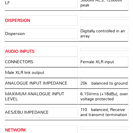
3000W AES, 12000W
LF
peak
DISPERSION
Digitally controlled in an
Dispersion
array
AUDIO INPUTS
CONNECTORS
Female XLR input
Male XLR link output
ANALOGUE INPUT IMPEDANCE
20kΩ balanced to ground
MAXIMUM ANALOGUE INPUT
6.15Vrms (+18dBu), over
LEVEL
voltage protected
110Ω balanced, Receive
AES/EBU IMPEDANCE
and transmit termination
NETWORK