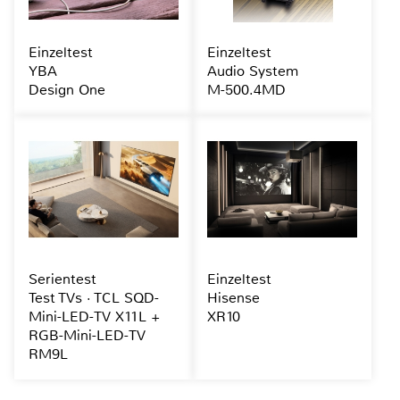
Einzeltest
Einzeltest
YBA
Audio System
Design One
M-500.4MD
Serientest
Einzeltest
Test TVs · TCL SQD-
Hisense
Mini-LED-TV X11L +
XR10
RGB-Mini-LED-TV
RM9L