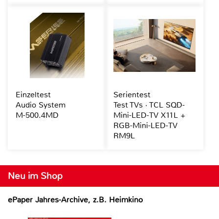
Einzeltest
Serientest
Audio System
Test TVs · TCL SQD-
M-500.4MD
Mini-LED-TV X11L +
RGB-Mini-LED-TV
RM9L
Neu im Shop
ePaper Jahres-Archive, z.B. Heimkino