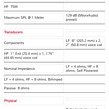
HF: 75W
129 dB ([WorxAudio]
Maximum SPL @ 1 Meter
preset)
Transducers
LF: 8” (203.2 mm) x 2;
Components
2” (50.8 mm) voice coil
HF: 1” Exit (25.4 mm) x 1; 1.75”
(44.45 mm) voice coil
LF = 4 ohms, HF = 8
Nominal Impedance
ohms, Self Powered
LF = 4 ohms, HF = 8 ohms, BiAmped
Passive: 8 ohms
Physical