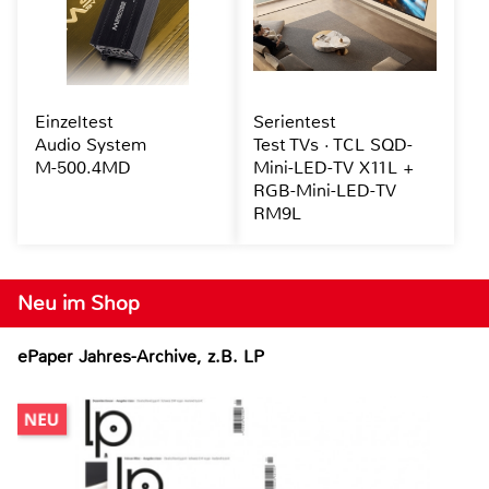
Einzeltest
Serientest
Audio System
Test TVs · TCL SQD-
M-500.4MD
Mini-LED-TV X11L +
RGB-Mini-LED-TV
RM9L
Neu im Shop
ePaper Jahres-Archive, z.B. LP