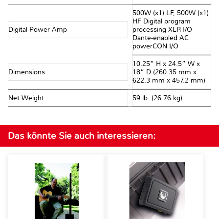
500W (x1) LF, 500W (x1)
HF Digital program
Digital Power Amp
processing XLR I/O
Dante-enabled AC
powerCON I/O
10.25” H x 24.5” W x
Dimensions
18” D (260.35 mm x
622.3 mm x 457.2 mm)
Net Weight
59 lb. (26.76 kg)
Das könnte Sie auch interessieren: