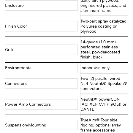
Baltic birch plywood,
Enclosure
engineered plastics, and
aluminum frame
Two-part spray catalyzed
Finish Color
Polyurea coating on
plywood
14-gauge (1.0 mm)
perforated stainless
Grille
steel, powder-coated
finish, black
Environmental
Indoor use only
Two (2) parallel-wired
Connectors
NL4 Neutrik® Speakon®
connectors
Neutrik® powerCON
Power Amp Connectors
(AC) XLR M/F (In/Out) or
DANTE
TrueAim® Tour side
Suspension/Mounting
rigging; optional array
frame accessories