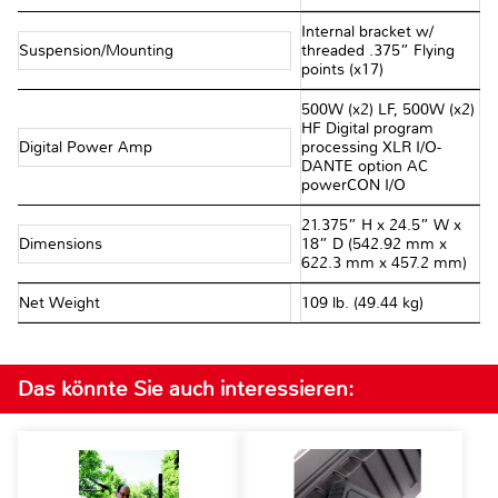
Internal bracket w/
Suspension/Mounting
threaded .375” Flying
points (x17)
500W (x2) LF, 500W (x2)
HF Digital program
Digital Power Amp
processing XLR I/O-
DANTE option AC
powerCON I/O
21.375” H x 24.5” W x
Dimensions
18” D (542.92 mm x
622.3 mm x 457.2 mm)
Net Weight
109 lb. (49.44 kg)
Das könnte Sie auch interessieren: