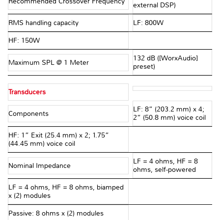
Recommended Crossover Frequency
external DSP)
RMS handling capacity
LF: 800W
HF: 150W
132 dB ([WorxAudio]
Maximum SPL @ 1 Meter
preset)
Transducers
LF: 8” (203.2 mm) x 4;
Components
2” (50.8 mm) voice coil
HF: 1” Exit (25.4 mm) x 2; 1.75”
(44.45 mm) voice coil
LF = 4 ohms, HF = 8
Nominal Impedance
ohms, self-powered
LF = 4 ohms, HF = 8 ohms, biamped
x (2) modules
Passive: 8 ohms x (2) modules