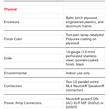
Physical
Baltic birch plywood,
Enclosure
engineered plastics, and
aluminum frame
Two-part spray catalyzed
Finish Color
Polyurea coating on
plywood
14-gauge (1.0 mm)
perforated stainless
Grille
steel, powder-coated
finish, black
Environmental
Indoor use only
Two (2) parallel-wired
Connectors
NL4 Neutrik® Speakon®
connectors
Neutrik® powerCON
Power Amp Connectors
(AC) XLR M/F (In/Out) or
DANTE