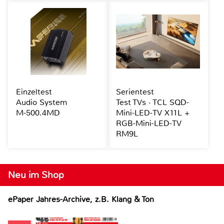
Einzeltest
Serientest
Audio System
Test TVs · TCL SQD-
M-500.4MD
Mini-LED-TV X11L +
RGB-Mini-LED-TV
RM9L
Neu im Shop
ePaper Jahres-Archive, z.B. Klang & Ton