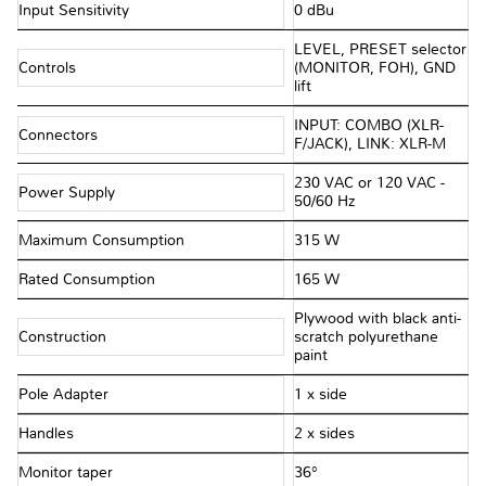
Input Sensitivity
0 dBu
LEVEL, PRESET selector
Controls
(MONITOR, FOH), GND
lift
INPUT: COMBO (XLR-
Connectors
F/JACK), LINK: XLR-M
230 VAC or 120 VAC -
Power Supply
50/60 Hz
Maximum Consumption
315 W
Rated Consumption
165 W
Plywood with black anti-
Construction
scratch polyurethane
paint
Pole Adapter
1 x side
Handles
2 x sides
Monitor taper
36°