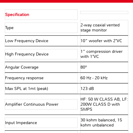
Specification
2-way coaxial vented
Type
stage monitor
Low Frequency Device
10” woofer with 2"VC
1” compression driver
High Frequency Device
with 1"VC
Angular Coverage
80°
Frequency response
60 Hz - 20 kHz
Max SPL at 1mt (peak)
123 dB
HF: 50 W CLASS AB, LF:
Amplifier Continuous Power
200W CLASS D with
SMPS
30 kohm balanced, 15
Input Impedance
kohm unbalanced