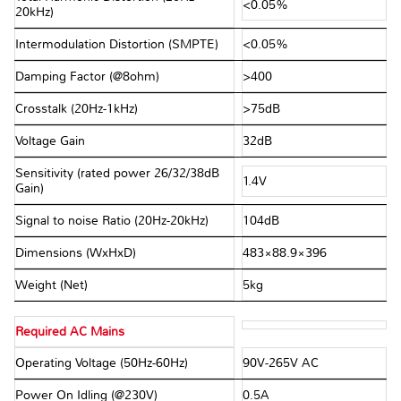
<0.05%
20kHz)
Intermodulation Distortion (SMPTE)
<0.05%
Damping Factor (@8ohm)
>400
Crosstalk (20Hz-1kHz)
>75dB
Voltage Gain
32dB
Sensitivity (rated power 26/32/38dB
1.4V
Gain)
Signal to noise Ratio (20Hz-20kHz)
104dB
Dimensions (WxHxD)
483×88.9×396
Weight (Net)
5kg
Required AC Mains
Operating Voltage (50Hz-60Hz)
90V-265V AC
Power On Idling (@230V)
0.5A