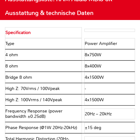
Ausstattung & technische Daten
Specification
Type
Power Amplifier
4 ohm
8x750W
8 ohm
8x400W
Bridge 8 ohm
4x1500W
High Z: 70Vrms / 100Vpeak
-
High Z: 100Vrms / 140Vpeak
4x1500W
Frequency Response (power
20Hz – 20kHz
bandwidth ±0.25dB)
Phase Response (@1W 20Hz-20kHz)
±15 deg
Total Harmonic Distortion (20Hz-