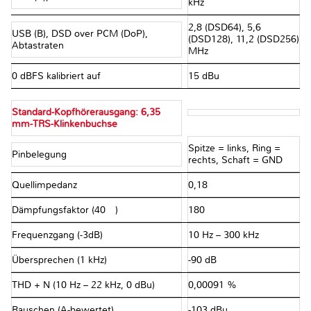
kHz
2,8 (DSD64), 5,6
USB (B), DSD over PCM (DoP),
(DSD128), 11,2 (DSD256)
Abtastraten
MHz
0 dBFS kalibriert auf
15 dBu
Standard-Kopfhörerausgang: 6,35
mm-TRS-Klinkenbuchse
Spitze = links, Ring =
Pinbelegung
rechts, Schaft = GND
Quellimpedanz
0,18 Ω
Dämpfungsfaktor (40 Ω)
180
Frequenzgang (-3dB)
10 Hz – 300 kHz
Übersprechen (1 kHz)
-90 dB
THD + N (10 Hz – 22 kHz, 0 dBu)
0,00091 %
Rauschen (A-bewertet)
-103 dBu