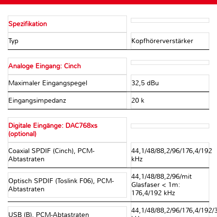
Spezifikation
Typ
Kopfhörerverstärker
Analoge Eingang: Cinch
Maximaler Eingangspegel
32,5 dBu
Eingangsimpedanz
20 kΩ
Digitale Eingänge: DAC768xs
(optional)
Coaxial SPDIF (Cinch), PCM-
44,1/48/88,2/96/176,4/192
Abtastraten
kHz
44,1/48/88,2/96/mit
Optisch SPDIF (Toslink F06), PCM-
Glasfaser < 1m:
Abtastraten
176,4/192 kHz
44,1/48/88,2/96/176,4/192/
USB (B), PCM-Abtastraten