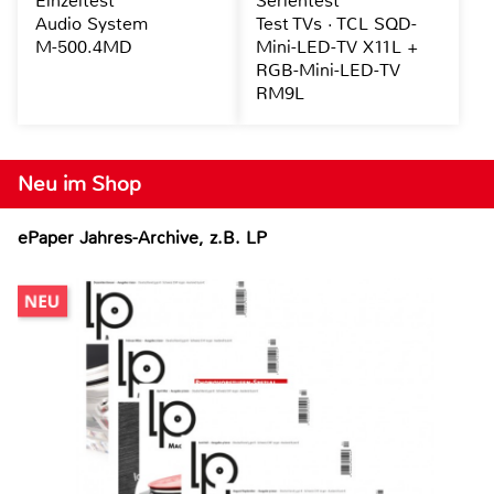
Einzeltest
Serientest
Audio System
Test TVs · TCL SQD-
M-500.4MD
Mini-LED-TV X11L +
RGB-Mini-LED-TV
RM9L
Neu im Shop
ePaper Jahres-Archive, z.B. LP