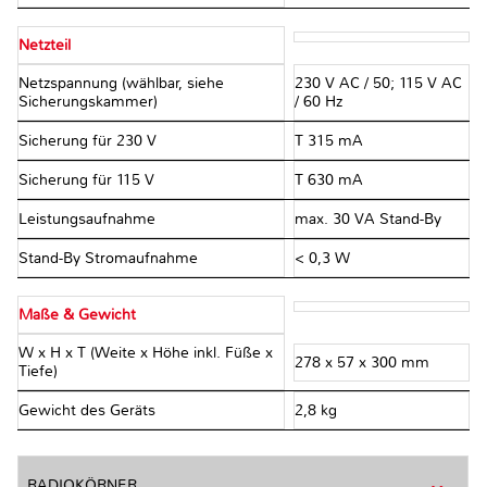
Netzteil
Netzspannung (wählbar, siehe
230 V AC / 50; 115 V AC
Sicherungskammer)
/ 60 Hz
Sicherung für 230 V
T 315 mA
Sicherung für 115 V
T 630 mA
Leistungsaufnahme
max. 30 VA Stand-By
Stand-By Stromaufnahme
< 0,3 W
Maße & Gewicht
W x H x T (Weite x Höhe inkl. Füße x
278 x 57 x 300 mm
Tiefe)
Gewicht des Geräts
2,8 kg
RADIOKÖRNER