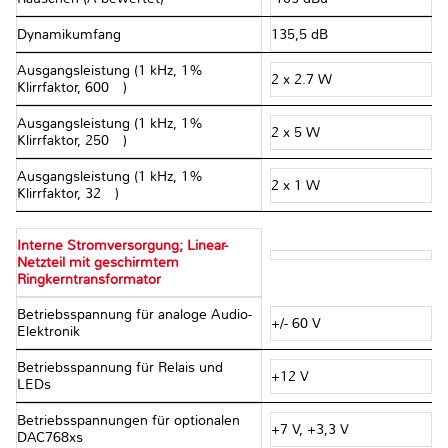
Dynamikumfang
135,5 dB
Ausgangsleistung (1 kHz, 1%
2 x 2.7 W
Klirrfaktor, 600 Ω)
Ausgangsleistung (1 kHz, 1%
2 x 5 W
Klirrfaktor, 250 Ω)
Ausgangsleistung (1 kHz, 1%
2 x 1 W
Klirrfaktor, 32 Ω)
Interne Stromversorgung; Linear-
Netzteil mit geschirmtem
Ringkerntransformator
Betriebsspannung für analoge Audio-
+/- 60 V
Elektronik
Betriebsspannung für Relais und
+12 V
LEDs
Betriebsspannungen für optionalen
+7 V, +3,3 V
DAC768xs