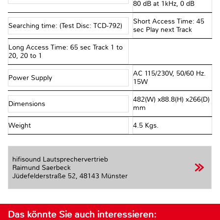
80 dB at 1kHz, 0 dB
Short Access Time: 45
Searching time: (Test Disc: TCD-792)
sec Play next Track
Long Access Time: 65 sec Track 1 to
20, 20 to 1
AC 115/230V, 50/60 Hz.
Power Supply
15W
482(W) x88.8(H) x266(D)
Dimensions
mm
Weight
4.5 Kgs.
hifisound Lautsprechervertrieb
Raimund Saerbeck
Jüdefelderstraße 52,
48143 Münster
Das könnte Sie auch interessieren: