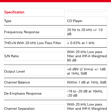
Specification
Type
CD Player
20 Hz to 20 kHz +/- 1.0
Frequencey Response
dB
THD+N With 20 kHz Low Pass Filter
< 0.03% at 1 kHz
With 20 kHz Low pass
S/N Ratio
filter and IHF-A Weighted
85 dB
+6 dBV (2 Vrms) +/- 1dB
Output Level
at 1kHz, 0dB
Channel Balance
Within 1 dB at 1kHz, 0dB
-19 to -20 dB at 16kHz,
De-Emphasis Response
-20 dB
With 20 kHz Low pass
Channel Separation
filter and IHF-A Weighted