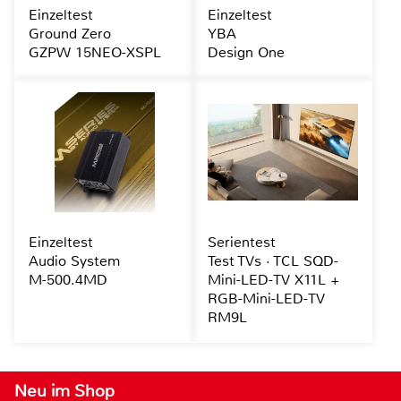
Einzeltest
Einzeltest
Ground Zero
YBA
GZPW 15NEO-XSPL
Design One
Einzeltest
Serientest
Audio System
Test TVs · TCL SQD-
M-500.4MD
Mini-LED-TV X11L +
RGB-Mini-LED-TV
RM9L
Neu im Shop