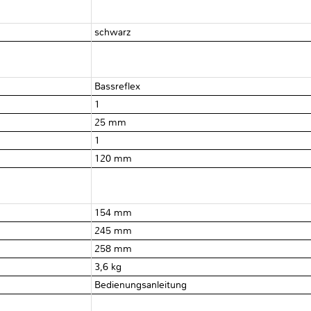
schwarz
Bassreflex
1
25 mm
1
120 mm
154 mm
245 mm
258 mm
3,6 kg
Bedienungsanleitung