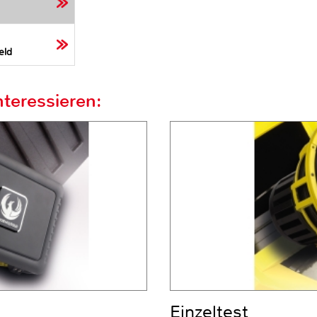
eld
teressieren:
Einzeltest