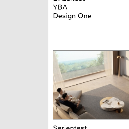
YBA
Design One
Serientest