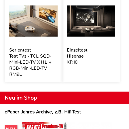
Serientest
Einzeltest
Test TVs · TCL SQD-
Hisense
Mini-LED-TV X11L +
XR10
RGB-Mini-LED-TV
RM9L
Neu im Shop
ePaper Jahres-Archive, z.B. Hifi Test