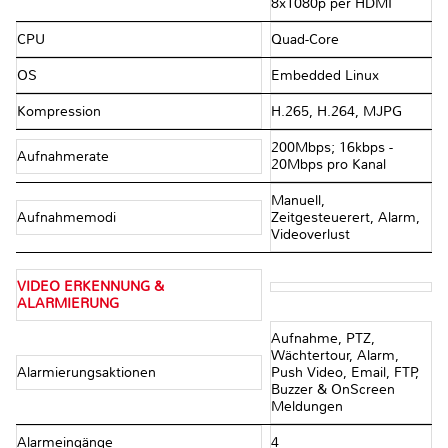
8x1080p per HDMI
CPU
Quad-Core
OS
Embedded Linux
Kompression
H.265, H.264, MJPG
200Mbps; 16kbps -
Aufnahmerate
20Mbps pro Kanal
Manuell,
Aufnahmemodi
Zeitgesteuerert, Alarm,
Videoverlust
VIDEO ERKENNUNG &
ALARMIERUNG
Aufnahme, PTZ,
Wächtertour, Alarm,
Alarmierungsaktionen
Push Video, Email, FTP,
Buzzer & OnScreen
Meldungen
Alarmeingänge
4