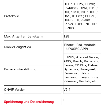
HTTP, HTTPS, TCP/IP,
IPv4/IPv6, UPNP, RTSP,
UDP, SMTP, NTP, DHCP,
Protokolle
DNS, IP Filter, PPPoE,
DDNS, FTP, Alarm
Server, LUPUSNETHD
Suche)
Max. Anzahl an Benutzern
128
iPhone, iPad, Android
Mobiler Zugriff via
(LUPUSEC APP)
LUPUS, Arecont Vision,
AXIS, Bosch, Brickcom,
Canon, CP Plus, Dahua,
Kameraunterstützung
Dynacolor, Honeywell,
Panasonic, Pelco,
Samsung, Sanyo, Sony,
Videosec, Vivotek, etc.
ONVIF Version
V2.4
Speicherung und Datensicherung