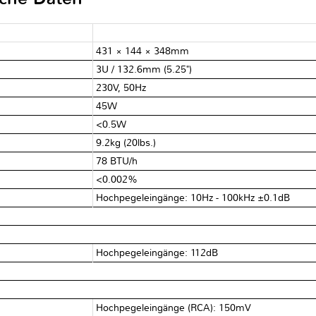
431 × 144 × 348mm
3U / 132.6mm (5.25")
230V, 50Hz
45W
<0.5W
9.2kg (20lbs.)
78 BTU/h
<0.002%
Hochpegeleingänge: 10Hz - 100kHz ±0.1dB
Hochpegeleingänge: 112dB
Hochpegeleingänge (RCA): 150mV