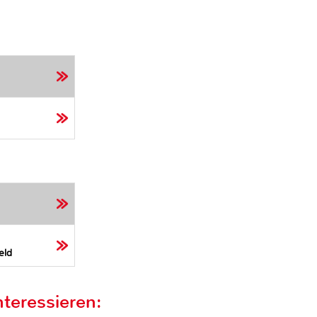
eld
teressieren: