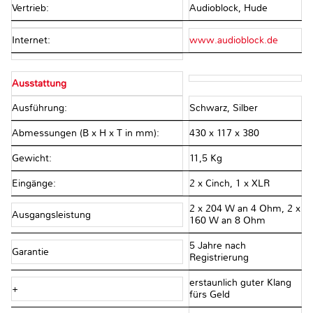
Vertrieb:
Audioblock, Hude
Internet:
www.audioblock.de
Ausstattung
Ausführung:
Schwarz, Silber
Abmessungen (B x H x T in mm):
430 x 117 x 380
Gewicht:
11,5 Kg
Eingänge:
2 x Cinch, 1 x XLR
2 x 204 W an 4 Ohm, 2 x
Ausgangsleistung
160 W an 8 Ohm
5 Jahre nach
Garantie
Registrierung
erstaunlich guter Klang
+
fürs Geld