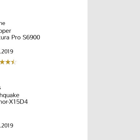
me
oper
tura Pro S6900
1.2019
s
thquake
mor-X15D4
1.2019