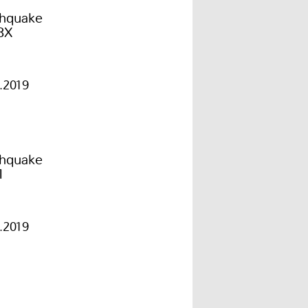
thquake
3X
1.2019
thquake
1
1.2019