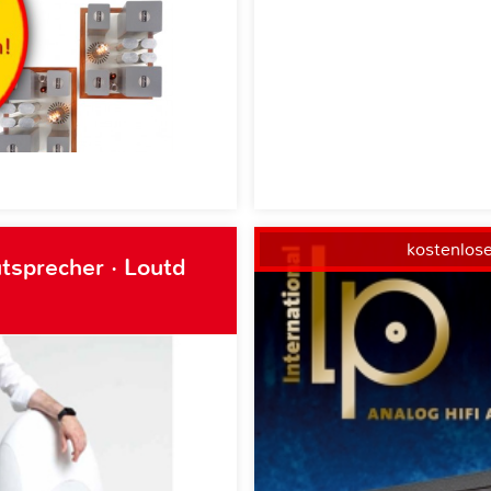
kostenlos
tsprecher · Loutd