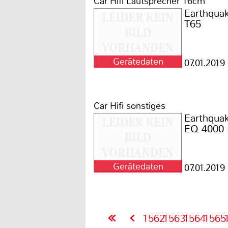
Car Hifi Lautsprecher 16cm
Earthqua
T65
Gerätedaten
07.01.2019
Car Hifi sonstiges
Earthqua
EQ 4000
Gerätedaten
07.01.2019
1562
1563
1564
1565