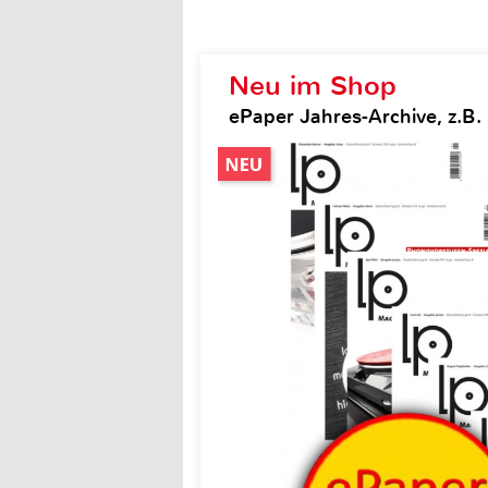
Neu im Shop
ePaper Jahres-Archive, z.B.