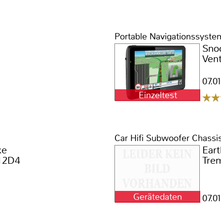
Portable Navigationssyste
Sno
Ven
07.0
Einzeltest
Car Hifi Subwoofer Chassi
ke
Ear
12D4
Tre
Gerätedaten
07.0