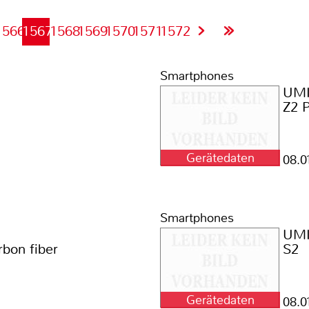
1566
1567
1568
1569
1570
1571
1572
Smartphones
UMI
Z2 P
Gerätedaten
08.0
Smartphones
UMI
rbon fiber
S2
Gerätedaten
08.0