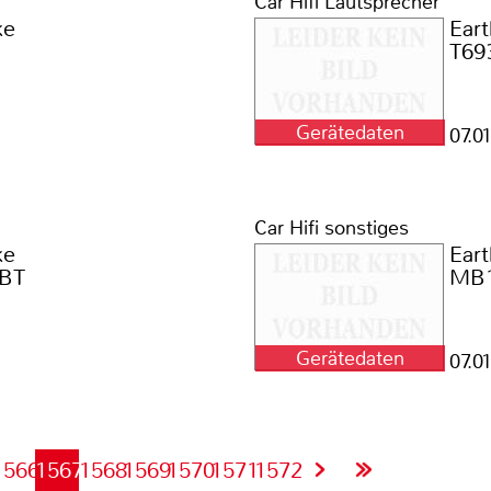
Car Hifi Lautsprecher
ke
Ear
T69
Gerätedaten
07.0
Car Hifi sonstiges
ke
Ear
 BT
MB
Gerätedaten
07.0
1566
1567
1568
1569
1570
1571
1572