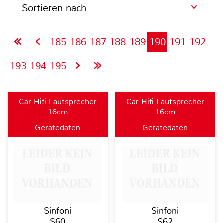
Sortieren nach
185
186
187
188
189
190
191
192
193
194
195
Car Hifi Lautsprecher
Car Hifi Lautsprecher
16cm
16cm
Gerätedaten
Gerätedaten
Sinfoni
Sinfoni
S60
S62