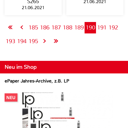
S265
21.06.2021
21.06.2021
185
186
187
188
189
190
191
192
193
194
195
Neu im Shop
ePaper Jahres-Archive, z.B. LP