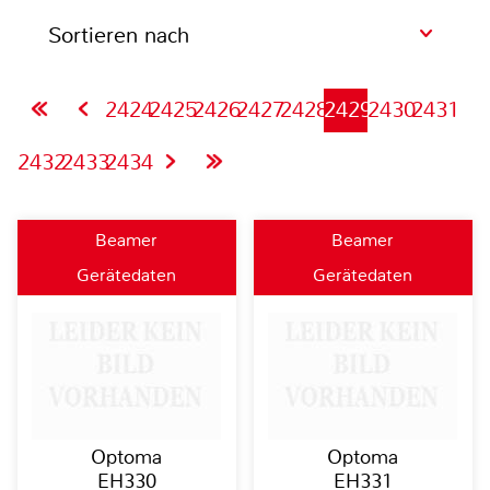
Sortieren nach
2424
2425
2426
2427
2428
2429
2430
2431
2432
2433
2434
Beamer
Beamer
Gerätedaten
Gerätedaten
Optoma
Optoma
EH330
EH331