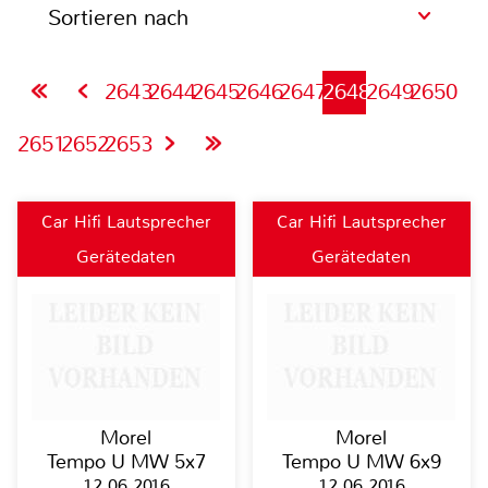
Sortieren nach
2643
2644
2645
2646
2647
2648
2649
2650
2651
2652
2653
Car Hifi Lautsprecher
Car Hifi Lautsprecher
Gerätedaten
Gerätedaten
Morel
Morel
Tempo U MW 5x7
Tempo U MW 6x9
12.06.2016
12.06.2016