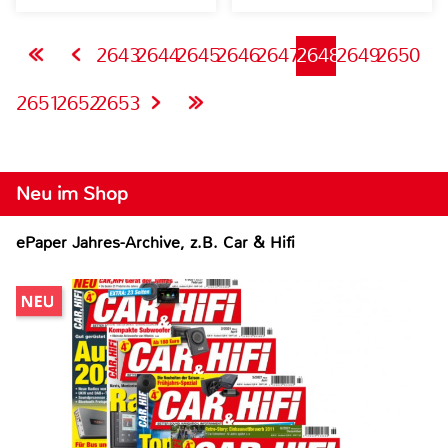
2643
2644
2645
2646
2647
2648
2649
2650
2651
2652
2653
Neu im Shop
ePaper Jahres-Archive, z.B. Car & Hifi