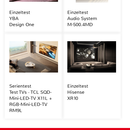
Einzeltest
Einzeltest
YBA
Audio System
Design One
M-500.4MD
Serientest
Einzeltest
Test TVs · TCL SQD-
Hisense
Mini-LED-TV X11L +
XR10
RGB-Mini-LED-TV
RM9L