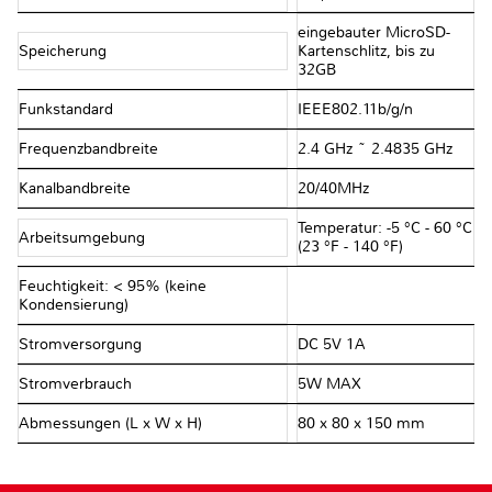
eingebauter MicroSD-
Speicherung
Kartenschlitz, bis zu
32GB
Funkstandard
IEEE802.11b/g/n
Frequenzbandbreite
2.4 GHz ~ 2.4835 GHz
Kanalbandbreite
20/40MHz
Temperatur: -5 °C - 60 °C
Arbeitsumgebung
(23 °F - 140 °F)
Feuchtigkeit: < 95% (keine
Kondensierung)
Stromversorgung
DC 5V 1A
Stromverbrauch
5W MAX
Abmessungen (L x W x H)
80 x 80 x 150 mm