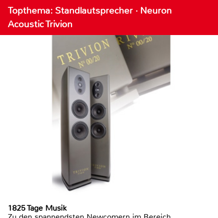
Topthema: Standlautsprecher · Neuron
Acoustic Trivion
1825 Tage Musik
Zu den spannendsten Newcomern im Bereich