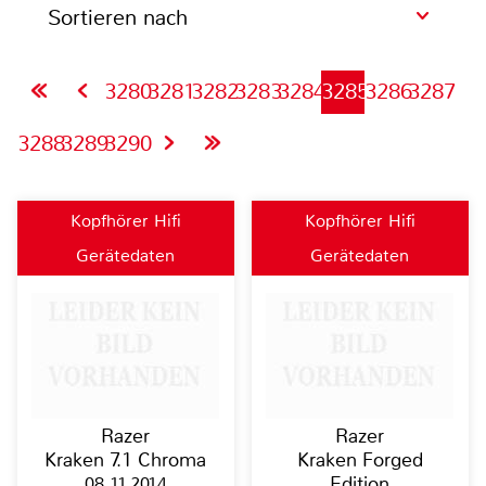
Sortieren nach
3280
3281
3282
3283
3284
3285
3286
3287
3288
3289
3290
Kopfhörer Hifi
Kopfhörer Hifi
Gerätedaten
Gerätedaten
Razer
Razer
Kraken 7.1 Chroma
Kraken Forged
08.11.2014
Edition