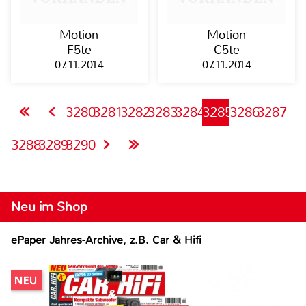
Motion
Motion
F5te
C5te
07.11.2014
07.11.2014
3280
3281
3282
3283
3284
3285
3286
3287
3288
3289
3290
Neu im Shop
ePaper Jahres-Archive, z.B. Car & Hifi