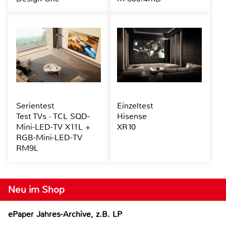
Serientest
Einzeltest
Test TVs · TCL SQD-
Hisense
Mini-LED-TV X11L +
XR10
RGB-Mini-LED-TV
RM9L
Neu im Shop
ePaper Jahres-Archive, z.B. LP