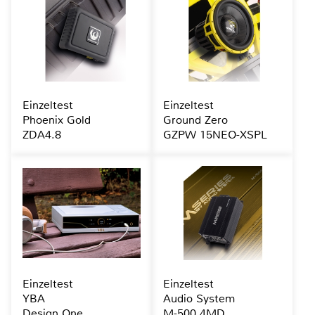
Einzeltest
Einzeltest
Phoenix Gold
Ground Zero
ZDA4.8
GZPW 15NEO-XSPL
Einzeltest
Einzeltest
YBA
Audio System
Design One
M-500.4MD