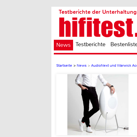
Testberichte der Unterhaltung
Testberichte
Bestenlist
News
Startseite
>
News
>
AudioNext und Warwick Aco