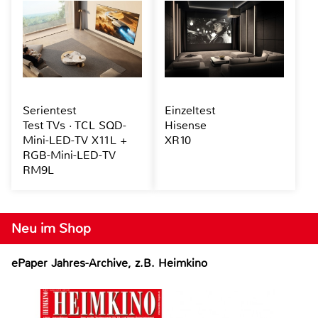
Serientest
Einzeltest
Test TVs · TCL SQD-
Hisense
Mini-LED-TV X11L +
XR10
RGB-Mini-LED-TV
RM9L
Neu im Shop
ePaper Jahres-Archive, z.B. Heimkino