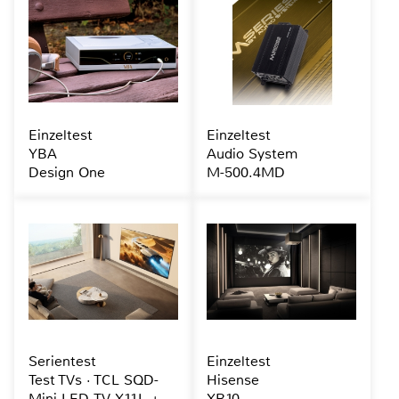
Einzeltest
Einzeltest
YBA
Audio System
Design One
M-500.4MD
Serientest
Einzeltest
Test TVs · TCL SQD-
Hisense
Mini-LED-TV X11L +
XR10