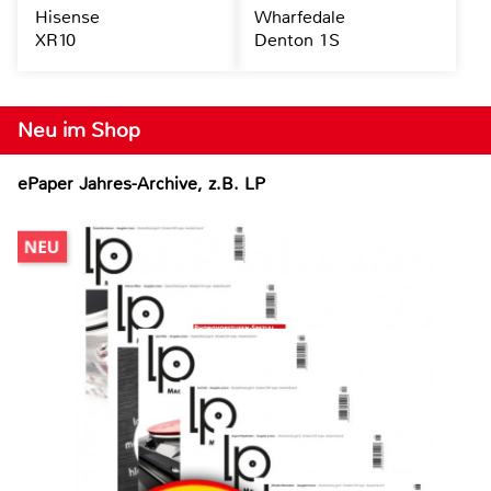
Hisense
Wharfedale
XR10
Denton 1S
Neu im Shop
ePaper Jahres-Archive, z.B. LP