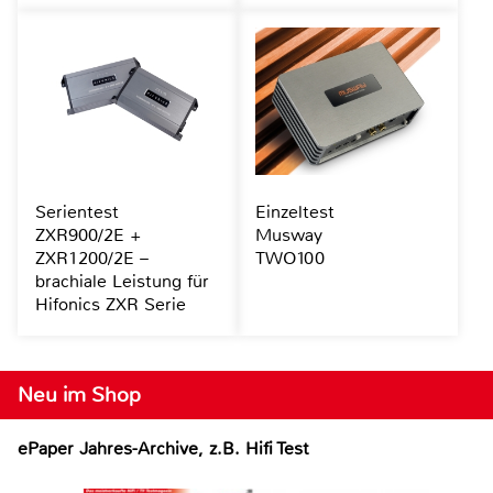
Serientest
Einzeltest
ZXR900/2E +
Musway
ZXR1200/2E –
TWO100
brachiale Leistung für
Hifonics ZXR Serie
Neu im Shop
ePaper Jahres-Archive, z.B. Hifi Test