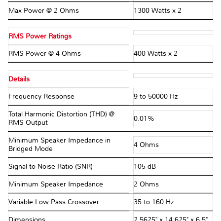
Max Power @ 2 Ohms
1300 Watts x 2
RMS Power Ratings
RMS Power @ 4 Ohms
400 Watts x 2
Details
Frequency Response
9 to 50000 Hz
Total Harmonic Distortion (THD) @
0.01%
RMS Output
Minimum Speaker Impedance in
4 Ohms
Bridged Mode
Signal-to-Noise Ratio (SNR)
105 dB
Minimum Speaker Impedance
2 Ohms
Variable Low Pass Crossover
35 to 160 Hz
Dimensions
2.5625" x 14.625" x 6.5"