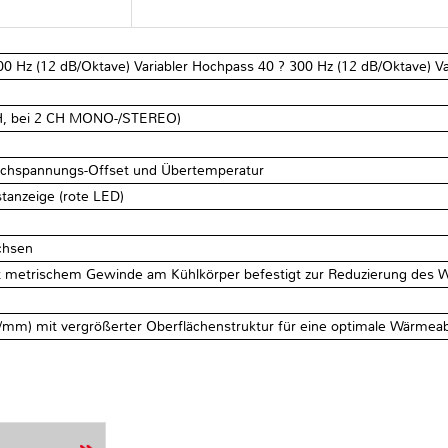
 300 Hz (12 dB/Oktave) Variabler Hochpass 40 ? 300 Hz (12 dB/Oktave) Va
CH, bei 2 CH MONO-/STEREO)
eichspannungs-Offset und Übertemperatur
tanzeige (rote LED)
chsen
it metrischem Gewinde am Kühlkörper befestigt zur Reduzierung de
g/mm) mit vergrößerter Oberflächenstruktur für eine optimale Wärme