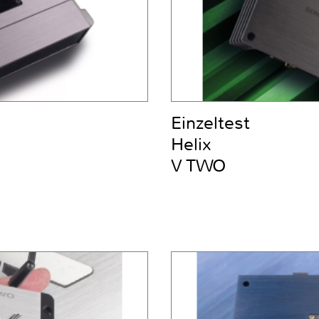
Einzeltest
Helix
V TWO