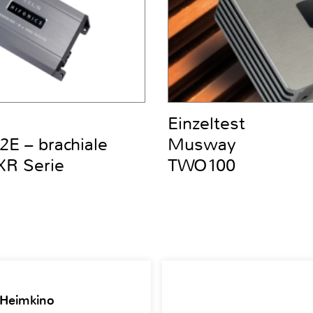
Einzeltest
E – brachiale
Musway
ZXR Serie
TWO100
 Heimkino