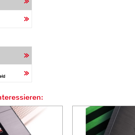
eld
teressieren: