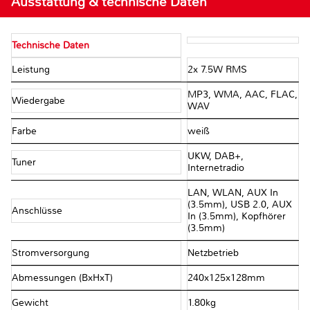
Ausstattung & technische Daten
Technische Daten
Leistung
2x 7.5W RMS
MP3, WMA, AAC, FLAC,
Wiedergabe
WAV
Farbe
weiß
UKW, DAB+,
Tuner
Internetradio
LAN, WLAN, AUX In
(3.5mm), USB 2.0, AUX
Anschlüsse
In (3.5mm), Kopfhörer
(3.5mm)
Stromversorgung
Netzbetrieb
Abmessungen (BxHxT)
240x125x128mm
Gewicht
1.80kg