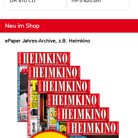
DR 870 CD
MPS-820.bm
Neu im Shop
ePaper Jahres-Archive, z.B. Heimkino