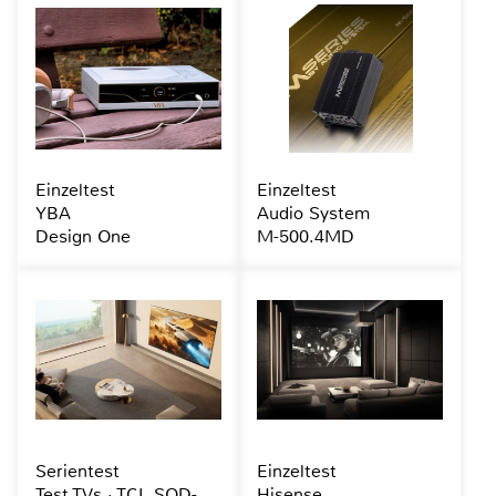
Einzeltest
Einzeltest
YBA
Audio System
Design One
M-500.4MD
Serientest
Einzeltest
Test TVs · TCL SQD-
Hisense