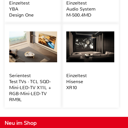
Einzeltest
Einzeltest
YBA
Audio System
Design One
M-500.4MD
Serientest
Einzeltest
Test TVs · TCL SQD-
Hisense
Mini-LED-TV X11L +
XR10
RGB-Mini-LED-TV
RM9L
Neu im Shop