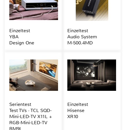
Einzeltest
Einzeltest
YBA
Audio System
Design One
M-500.4MD
Serientest
Einzeltest
Test TVs · TCL SQD-
Hisense
Mini-LED-TV X11L +
XR10
RGB-Mini-LED-TV
RM9L