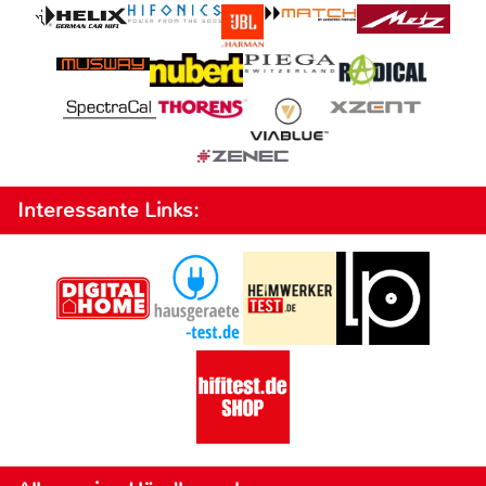
Interessante Links: