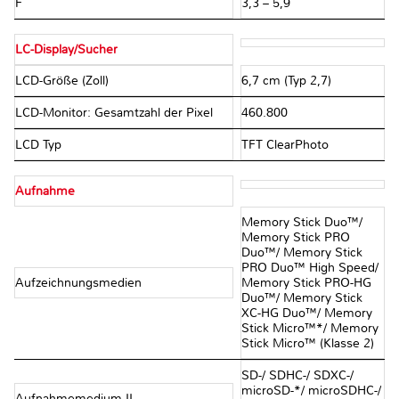
F
3,3 – 5,9
LC-Display/Sucher
LCD-Größe (Zoll)
6,7 cm (Typ 2,7)
LCD-Monitor: Gesamtzahl der Pixel
460.800
LCD Typ
TFT ClearPhoto
Aufnahme
Memory Stick Duo™/
Memory Stick PRO
Duo™/ Memory Stick
PRO Duo™ High Speed/
Aufzeichnungsmedien
Memory Stick PRO-HG
Duo™/ Memory Stick
XC-HG Duo™/ Memory
Stick Micro™*/ Memory
Stick Micro™ (Klasse 2)
SD-/ SDHC-/ SDXC-/
microSD-*/ microSDHC-/
Aufnahmemedium II