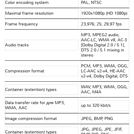
Color encoding system
PAL, NTSC
Maximal frame resolution
1920x1080p (HD 1080p)
Frame frequency
23,976; 25; 29,97 fps
MP3, MPEG2 audio,
AAC-LC, WMA v9, AC-3
Audio tracks
[Dolby Digital 2.0 / 5.1],
DTS 2.0 / 5.1 mixing in
stereo
PCM, MP3, WMA, OGG,
Compression format
LC-AAC v2-v4, HE-AAC
v2-v4, Dolby Digital, DTS
WAV, MP3, WMA, OGG,
Container (extention) types
AAC, M4A
Data transfer rate for для MP3,
up to 320 kbit/s
WMA, AAC
Image compression format
JPEG, BMP, PNG
JPG, JPEG, JPE, JFIF,
Container (extention) types