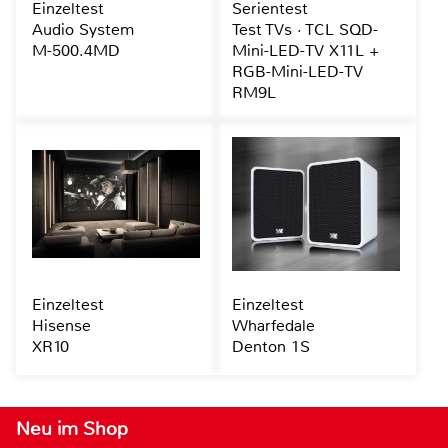
Einzeltest
Serientest
Audio System
Test TVs · TCL SQD-
M-500.4MD
Mini-LED-TV X11L +
RGB-Mini-LED-TV
RM9L
Einzeltest
Einzeltest
Hisense
Wharfedale
XR10
Denton 1S
Neu im Shop