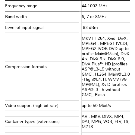
Frequency range
44-1002 MHz
Band width
6, 7 or 8MHz
Level of input signal
-83 dBm
MKV [H.264, Xvid, DivX,
MPEG4], MPEG1 [VCD],
MPEG2 [VOB DVD up to
profile Main@Main], DivX
4.x, DivX 5.x, DivX 6.0,
DivX Plus™ HD [profiles
Compression formats
ASP@L3-L5 without
GMC], H.264 [Main@L3.0
- High@L4.1], WMV (V9
MP@ML), XviD [profiles
ASP@L3-L5 without
GMC], Flash
Video support (high bit rate)
up to 50 Mbit/s
AVI, MKV, DIVX, MP4,
Container types (extensions)
DAT, MPG, VOB, FLV, TS,
M2TS