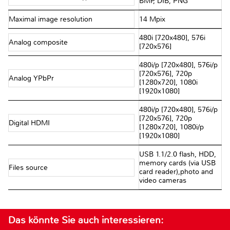
BMP, DIB, PNG
Maximal image resolution
14 Mpix
480i [720x480], 576i
Analog composite
[720x576]
480i/p [720x480], 576i/p
[720x576], 720p
Analog YPbPr
[1280x720], 1080i
[1920x1080]
480i/p [720x480], 576i/p
[720x576], 720p
Digital HDMI
[1280x720], 1080i/p
[1920x1080]
USB 1.1/2.0 flash, HDD,
memory cards (via USB
Files source
card reader),photo and
video cameras
Das könnte Sie auch interessieren: