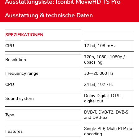
Ausstattungsliste: Iconbit MovieHD TS Pro
Ausstattung & technische Daten
SPEZIFIKATIONEN
CPU
12 bit, 108 mHz
720p, 1080i, 1080p /
Resolution
upscaling
Frequency range
30—20 000 Hz
CPU
24 bit, 192 kHz
Dolby Digital, DTS +
Sound system
digital out
DVB-T, DVB-T2, DVB-S
Type
and DVB-S2
Single PLP, Multi PLP, no
Features
encoding