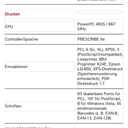
Drucken
PowerPC 465S / 667
CPU
MHz
Controller-Sprache
PRESCRIBE IIe
PCL 6 (5c, XL), KPDL 3
(PostScript3-kompatibel),
Lineprinter, IBM-
Proprinter X24E, Epson
Emulationen
LQ-850, XPS-Direktdruck
(Speichererweiterung
erforderlich), PDF-
Direktdruck 1.7
93 skalierbare Fonts für
PCL, 101 für PostScript,
8 für Windows Vista, 45
Schriften
eindimensionale
Barcodes (z. B. EAN-8,
EAN-13, EAN-128)