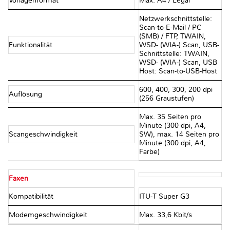
Vorlagenformat
Max. A4 / Legal
Netzwerkschnittstelle:
Scan-to-E-Mail / PC
(SMB) / FTP, TWAIN,
Funktionalität
WSD- (WIA-) Scan, USB-
Schnittstelle: TWAIN,
WSD- (WIA-) Scan, USB
Host: Scan-to-USB-Host
600, 400, 300, 200 dpi
Auflösung
(256 Graustufen)
Max. 35 Seiten pro
Minute (300 dpi, A4,
Scangeschwindigkeit
SW), max. 14 Seiten pro
Minute (300 dpi, A4,
Farbe)
Faxen
Kompatibilität
ITU-T Super G3
Modemgeschwindigkeit
Max. 33,6 Kbit/s