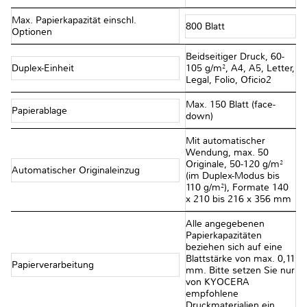
Max. Papierkapazität einschl.
800 Blatt
Optionen
Beidseitiger Druck, 60-
Duplex-Einheit
105 g/m², A4, A5, Letter,
Legal, Folio, Oficio2
Max. 150 Blatt (face-
Papierablage
down)
Mit automatischer
Wendung, max. 50
Originale, 50-120 g/m²
Automatischer Originaleinzug
(im Duplex-Modus bis
110 g/m²), Formate 140
x 210 bis 216 x 356 mm
Alle angegebenen
Papierkapazitäten
beziehen sich auf eine
Blattstärke von max. 0,11
Papierverarbeitung
mm. Bitte setzen Sie nur
von KYOCERA
empfohlene
Druckmaterialien ein.