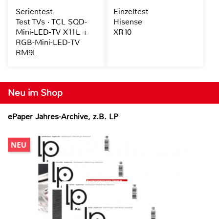
Serientest
Einzeltest
Test TVs · TCL SQD-
Hisense
Mini-LED-TV X11L +
XR10
RGB-Mini-LED-TV
RM9L
Neu im Shop
ePaper Jahres-Archive, z.B. LP