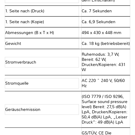
dem Einschalten)
1. Seite nach (Druck)
Ca. 7 Sekunden
1. Seite nach (Kopie)
Ca. 6,9 Sekunden
Abmessungen (B x T x H)
494 x 430 x 448 mm
Gewicht
Ca. 18 kg (betriebsbereit)
Ruhemodus: 3,7 W,
Bereit: 62 W,
Stromverbrauch
Drucken/Kopieren: 431
W
AC 220 ~ 240 V, 50/60
Stromquelle
Hz
(ISO 7779 / ISO 9296,
Surface sound pressure
level) Bereit: 27,5 dB(A)
Geräuschemission
LpA, Drucken/Kopieren:
50,4 dB(A) LpA, „Leiser
Druck“: 49 dB(A) LpA
GS/TÜV, CE Die