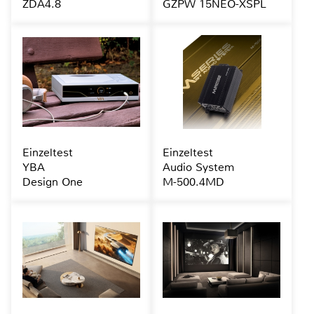
ZDA4.8
GZPW 15NEO-XSPL
Einzeltest
Einzeltest
YBA
Audio System
Design One
M-500.4MD