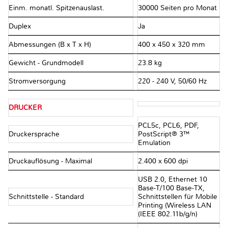
Einm. monatl. Spitzenauslast.
30000 Seiten pro Monat
Duplex
Ja
Abmessungen (B x T x H)
400 x 450 x 320 mm
Gewicht - Grundmodell
23.8 kg
Stromversorgung
220 - 240 V, 50/60 Hz
DRUCKER
PCL5c, PCL6, PDF,
Druckersprache
PostScript® 3™
Emulation
Druckauflösung - Maximal
2.400 x 600 dpi
USB 2.0, Ethernet 10
Base-T/100 Base-TX,
Schnittstelle - Standard
Schnittstellen für Mobile
Printing (Wireless LAN
(IEEE 802.11b/g/n)