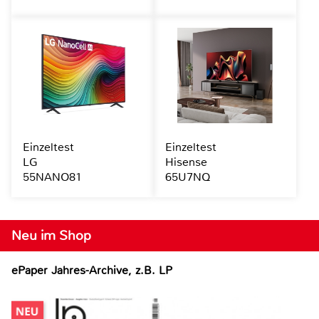
Einzeltest
Einzeltest
LG
Hisense
55NANO81
65U7NQ
Neu im Shop
ePaper Jahres-Archive, z.B. LP