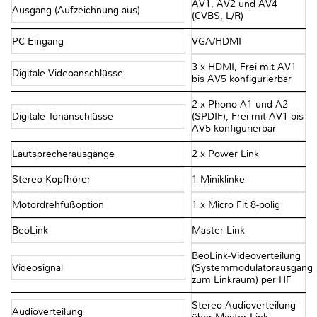
AV1, AV2 und AV4
Ausgang (Aufzeichnung aus)
(CVBS, L/R)
PC-Eingang
VGA/HDMI
3 x HDMI, Frei mit AV1
Digitale Videoanschlüsse
bis AV5 konfigurierbar
2 x Phono A1 und A2
Digitale Tonanschlüsse
(SPDIF), Frei mit AV1 bis
AV5 konfigurierbar
Lautsprecherausgänge
2 x Power Link
Stereo-Kopfhörer
1 Miniklinke
Motordrehfußoption
1 x Micro Fit 8-polig
BeoLink
Master Link
BeoLink-Videoverteilung
Videosignal
(Systemmodulatorausgang
zum Linkraum) per HF
Stereo-Audioverteilung
Audioverteilung