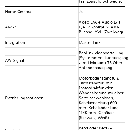
Französisch, Schwedisch
Home Cinema
Ja
Video E/A + Audio L/R
AV4-2
E/A, 21-polige SCART-
Buchse, AVL (Zweiweg)
Integration
Master Link
BeoLink-Videoverteilung
(Systemmodulatorausgang
A/V-Signal
zum Linkraum) 75 Ohm-
Antennenausgang
Motorbodenstandfuß,
Tischstandfuß mit
Motordrehfunktion,
Wandhalterung (zu einer
Platzierungsoptionen
Seite schwenkbar),
Kabelabdeckung 600
mm. Kabelabdeckung
1140 mm. Gehäuse
(Schwarz, Weiß)
Beo4 oder Beo6 –