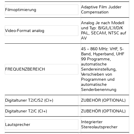
Adaptive Film Judder
Filmoptimierung
Compensation
Analog Je nach Modell
und Typ: B/G/L/L’/I/D/K
Video-Format analog
PAL, SECAM, NTSC auf
AV
45 – 860 MHz: VHF, S-
Band, Hyperband, UHF
99 Programme,
automatische
FREQUENZBEREICH
Sendereinstellung,
Verschieben von
Programmen und
automatische
Senderbenennung
Digitaltuner T2/C/S2 (CI+)
ZUBEHÖR (OPTIONAL)
Digitaltuner T2/C (CI+)
ZUBEHÖR (OPTIONAL)
Integrierter
Lautsprecher
Stereolautsprecher