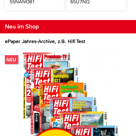
55NANO81
65U7NQ
Neu im Shop
ePaper Jahres-Archive, z.B. Hifi Test