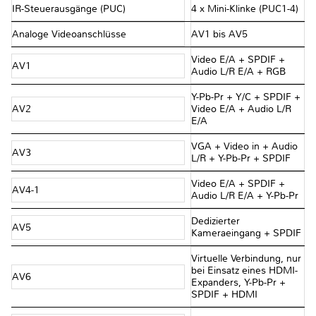
IR-Steuerausgänge (PUC)
4 x Mini-Klinke (PUC1-4)
Analoge Videoanschlüsse
AV1 bis AV5
Video E/A + SPDIF +
AV1
Audio L/R E/A + RGB
Y-Pb-Pr + Y/C + SPDIF +
AV2
Video E/A + Audio L/R
E/A
VGA + Video in + Audio
AV3
L/R + Y-Pb-Pr + SPDIF
Video E/A + SPDIF +
AV4-1
Audio L/R E/A + Y-Pb-Pr
Dedizierter
AV5
Kameraeingang + SPDIF
Virtuelle Verbindung, nur
bei Einsatz eines HDMI-
AV6
Expanders, Y-Pb-Pr +
SPDIF + HDMI