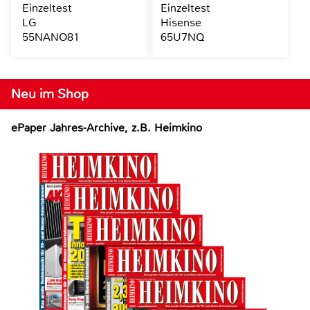
Einzeltest
Einzeltest
LG
Hisense
55NANO81
65U7NQ
Neu im Shop
ePaper Jahres-Archive, z.B. Heimkino