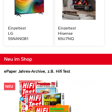
Einzeltest
Einzeltest
LG
Hisense
55NANO81
65U7NQ
Neu im Shop
ePaper Jahres-Archive, z.B. Hifi Test