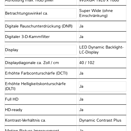
Auflösung max. RGB pixel
WUXGA 1920 x 1080
Super Wide (ohne
Betrachtungswinkel ca.
Einschränkung)
Digitale Rauschunterdrückung (DNR)
Ja
Digitaler 3-D-Kammfilter
Ja
LED Dynamic Backlight-
Display
LC-Display
Displaydiagonale ca. Zoll / cm
40 / 102
Erhöhte Farbconturschärfe (DCTI)
Ja
Erhöhte Helligkeitskonturschärfe
Ja
(DLTI)
Full HD
Ja
HD-ready
Ja
Kontrast-Verhältnis ca.
Dynamic Contrast Plus
Motion Picture Improvement
Ja