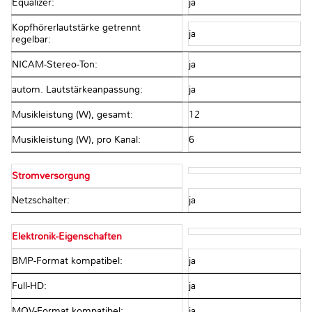
Equalizer:
ja
Kopfhörerlautstärke getrennt
ja
regelbar:
NICAM-Stereo-Ton:
ja
autom. Lautstärkeanpassung:
ja
Musikleistung (W), gesamt:
12
Musikleistung (W), pro Kanal:
6
Stromversorgung
Netzschalter:
ja
Elektronik-Eigenschaften
BMP-Format kompatibel:
ja
Full-HD:
ja
MOV-Format kompatibel:
ja