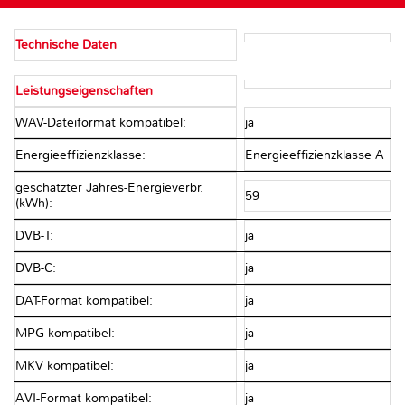
Technische Daten
Leistungseigenschaften
WAV-Dateiformat kompatibel:
ja
Energieeffizienzklasse:
Energieeffizienzklasse A
geschätzter Jahres-Energieverbr.
59
(kWh):
DVB-T:
ja
DVB-C:
ja
DAT-Format kompatibel:
ja
MPG kompatibel:
ja
MKV kompatibel:
ja
AVI-Format kompatibel:
ja