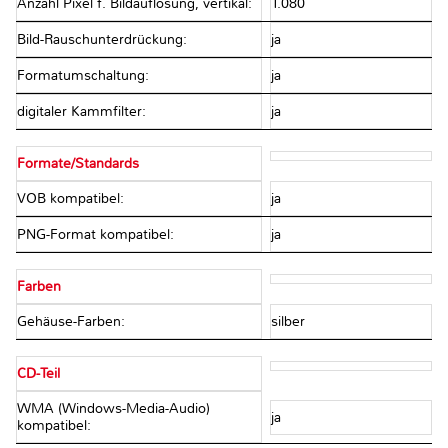
Anzahl Pixel f. Bildauflösung, vertikal:
1.080
Bild-Rauschunterdrückung:
ja
Formatumschaltung:
ja
digitaler Kammfilter:
ja
Formate/Standards
VOB kompatibel:
ja
PNG-Format kompatibel:
ja
Farben
Gehäuse-Farben:
silber
CD-Teil
WMA (Windows-Media-Audio)
ja
kompatibel: