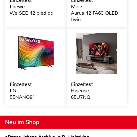
Einzeltest
Einzeltest
Loewe
Metz
We SEE 42 oled dc
Aurus 42 FA63 OLED
twin
Einzeltest
Einzeltest
LG
Hisense
55NANO81
65U7NQ
Neu im Shop