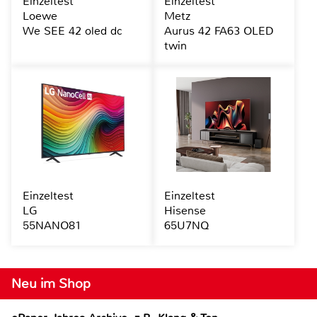
Einzeltest
Einzeltest
Loewe
Metz
We SEE 42 oled dc
Aurus 42 FA63 OLED
twin
Einzeltest
Einzeltest
LG
Hisense
55NANO81
65U7NQ
Neu im Shop