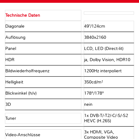
Technische Daten
Diagonale
49"/​124cm
Auflösung
3840x2160
Panel
LCD, LED (Direct-lit)
HDR
ja, Dolby Vision, HDR10
Bildwiederholfrequenz
1200Hz interpoliert
Helligkeit
350cd/​m²
Blickwinkel (h/v)
178°/​178°
3D
nein
1x DVB-T/​-T2/​-C/​-S/​-S2
Tuner
HEVC (H.265)
3x HDMI, VGA,
Video-Anschlüsse
Composite Video