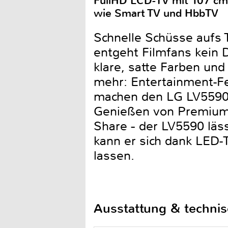
FullHD LCD-TV mit 107 cm 
wie Smart TV und HbbTV
Schnelle Schüsse aufs 
entgeht Filmfans kein D
klare, satte Farben un
mehr: Entertainment-F
machen den LG LV5590 
Genießen von Premium-
Share − der LV5590 läs
kann er sich dank LED
lassen.
Ausstattung & techni