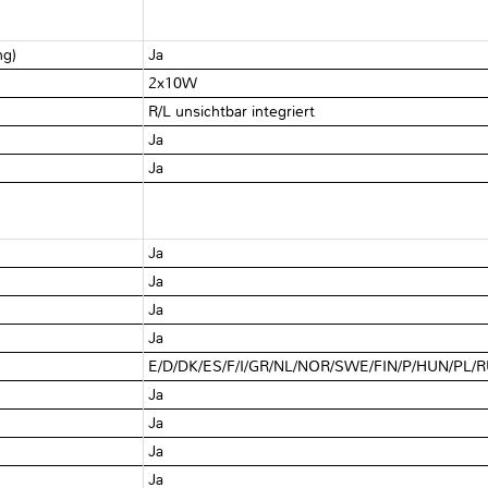
ng)
Ja
2x10W
R/L unsichtbar integriert
Ja
Ja
Ja
Ja
Ja
Ja
E/D/DK/ES/F/I/GR/NL/NOR/SWE/FIN/P/HUN/PL/
Ja
Ja
Ja
Ja