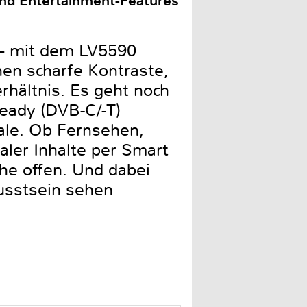
und Entertainment-Features
 – mit dem LV5590
hen scharfe Kontraste,
rhältnis. Es geht noch
eady (DVB-C/-T)
ale. Ob Fernsehen,
ler Inhalte per Smart
he offen. Und dabei
usstsein sehen