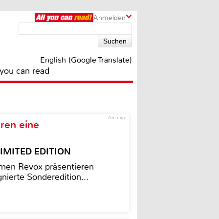
Anmelden
English (Google Translate)
 you can read
Anzeige
ren eine
– LIMITED EDITION
men Revox präsentieren
nierte Sonderedition...