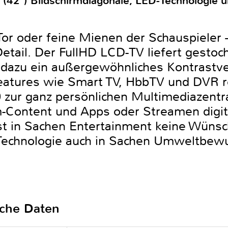
(42") Bildschirmdiagonale, LED-Technologie 
Tor oder feine Mienen der Schauspieler
etail. Der FullHD LCD-TV liefert gestoc
d dazu ein außergewöhnliches Kontrastve
eatures wie Smart TV, HbbTV und DVR r
zur ganz persönlichen Multimediazentr
Content und Apps oder Streamen digita
st in Sachen Entertainment keine Wünsc
-Technologie auch in Sachen Umweltbew
sche Daten