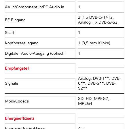
AV in/Component in/PC Audio in
1
2 (1 x DVB-C/-T/-T2,
RF Eingang
Analog 1 x DVB-S/-S2)
Scart
1
Kopfhörerausgang
1 (3,5 mm Klinke)
Digitaler Audio-Ausgang (optisch)
1
Empfangsteil
Analog, DVB-T**, DVB-
Signale
C**, DVB-S**, DVB-
S2**
SD, HD, MPEG2,
Modi/Codecs
MPEG4
Energieeffizienz
Energieeffizienzklasse
A+