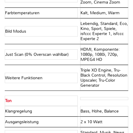
Zoom, Cinema Zoom
Farbtemperaturen
Kalt, Medium, Warm
Lebendig, Standard, Eco,
Kino, Sport, Spiele,
Bild Modus
isfccc Experte 1, isfccc
Experte 2
HDMI, Komponente:
Just Scan (0% Overscan wählbar)
1080p, 1080i, 720p,
MPEG4 HD
Triple XD Engine, Tru-
Black Control, Resolution
Weitere Funktionen
Upscaler, Tru-Color
Generator
Ton
Klangregelung
Bass, Höhe, Balance
Ausgangsleistung
2 x 10 Watt
Standard, Musik, News,