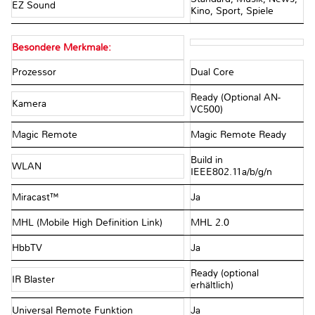
EZ Sound
Kino, Sport, Spiele
Besondere Merkmale:
Prozessor
Dual Core
Ready (Optional AN-
Kamera
VC500)
Magic Remote
Magic Remote Ready
Build in
WLAN
IEEE802.11a/b/g/n
Miracast™
Ja
MHL (Mobile High Definition Link)
MHL 2.0
HbbTV
Ja
Ready (optional
IR Blaster
erhältlich)
Universal Remote Funktion
Ja