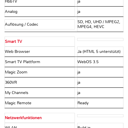
HbbTV
ja
Analog
ja
SD, HD, UHD / MPEG2,
Auflösung / Codec
MPEG4, HEVC
Smart TV
Web Browser
Ja (HTML 5 unterstützt)
Smart TV Plattform
WebOS 3.5
Magic Zoom
ja
360VR
ja
My Channels
ja
Magic Remote
Ready
Netzwerkfunktionen
WLAN
Build in