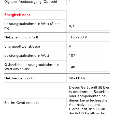
Digitaler Audioausgang (Optisch)
1
Energieeffizienz
Leistungsaufnahme in Watt (Stand-
0,3
by)
Netzspannung in Volt
110 - 230 V
Energieeffizienzklasse
A
Leistungsaufnahme in Watt
107
Ø Jährliche Leistungsaufnahme in
148
Watt (kWh/Jahr)
Netzfrequenz in Hz
50 - 60 Hz
Dieses Gerät enthält Blei
in bestimmten Bauteilen
oder Komponenten bei
denen keine technische
Blei im Gerät enthalten
Alternative besteht.,
Hierbei hält sich LG an
die RoHS Richtline der