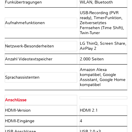
Funkübertragungen
WLAN, Bluetooth
USB-Recording (PVR
ready), Timer-Funktion,
Aufnahmefunktionen
Zeitversetztes
Fernsehen (Time Shift),
Twin-Tuner
LG ThinQ, Screen Share,
Netzwerk-Besonderheiten
AirPlay 2
Anzahl Videotextspeicher
2.000 Seiten
Amazon Alexa
kompatibel, Google
Sprachassistenten
Assistant, Google Home
kompatibel
Anschlüsse
HDMI-Version
HDMI 2.1
HDMI-Eingänge
4
USB Anschlüsse
USB 2.0 x3