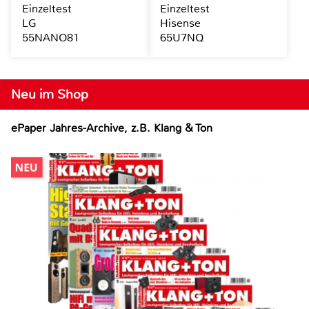
Einzeltest
Einzeltest
LG
Hisense
55NANO81
65U7NQ
Neu im Shop
ePaper Jahres-Archive, z.B. Klang & Ton