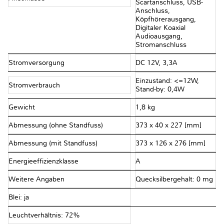
Scartanschluss, USB-
Anschluss,
Köpfhörerausgang,
Digitaler Koaxial
Audioausgang,
Stromanschluss
Stromversorgung
DC 12V, 3,3A
Einzustand: <=12W,
Stromverbrauch
Stand-by: 0,4W
Gewicht
1,8 kg
Abmessung (ohne Standfuss)
373 x 40 x 227 [mm]
Abmessung (mit Standfuss)
373 x 126 x 276 [mm]
Energieeffizienzklasse
A
Weitere Angaben
Quecksilbergehalt: 0 mg
Blei: ja
Leuchtverhältnis: 72%