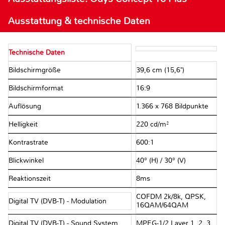
Ausstattung & technische Daten
Technische Daten
Bildschirmgröße
39,6 cm (15,6")
Bildschirmformat
16:9
Auflösung
1.366 x 768 Bildpunkte
Helligkeit
220 cd/m²
Kontrastrate
600:1
Blickwinkel
40° (H) / 30° (V)
Reaktionszeit
8ms
COFDM 2k/8k, QPSK,
Digital TV (DVB-T) - Modulation
16QAM/64QAM
Digital TV (DVB-T) - Sound System
MPEG-1/2 Layer 1, 2, 3